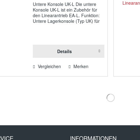
Untere Konsole UK-L Die untere
Konsole UK-L ist ein Zubehör für
den Linearantrieb EA-L. Funktion:
Untere Lagerkonsole (Typ UK) für
Linearantriebe EA-L seitlich
klemmbar zur drehbaren Lagerung
stufenlos positionierbar bestehend
aus...
Details
Vergleichen
Merken
VICE
INFORMATIONEN