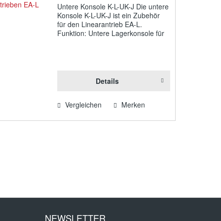
Untere Konsole K-L-UK-J Die untere
Konsole K-L-UK-J ist ein Zubehör
für den Linearantrieb EA-L.
Funktion: Untere Lagerkonsole für
Linearantrieb EA-L mit größerem
Versatz hohe Ausführung der
untere Konsole (Typ UK) Große
Anschraubfläche...
Details
Vergleichen
Merken
NEWSLETTER