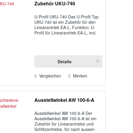
Zubehör UKU-740
U-Profil UKU-740 Das U-Profil Typ
UKU-740 ist ein Zubehör für den
Linearantrieb EA-L. Funktion: U-
Profil für Linearantrieb EA-L, incl.
ALU-Schiebestück, Länge=740 mm
zur hinteren Motorlagerung U-Profil
50 x 50 x 50 x 5 mm Länge 740
mm...
Details
Vergleichen
Merken
Ausstellwinkel AW 100-6-A
Ausstellwinkel AW 100-6-A Der
Ausstellwinkel AW 100-6-A ist ein
Zubehör für Linearantriebe und
Schlitzantriebe, für nach aussen