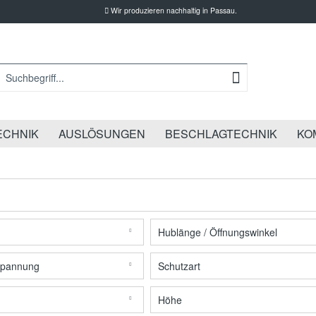
Wir produzieren nachhaltig in Passau.
ECHNIK
AUSLÖSUNGEN
BESCHLAGTECHNIK
KO
Hublänge / Öffnungswinkel
N
550 mm
spannung
Schutzart
N
1000 mm
 DC
IP 32
Höhe