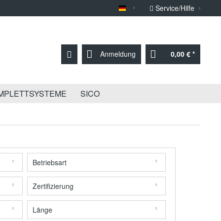
Service/Hilfe
Sprache Deutsch
Anmeldung
0,00 € *
MPLETTSYSTEME
SICO
Betriebsart
Synchronantrieb
Zertifizierung
Tandemantrieb
CE
Länge