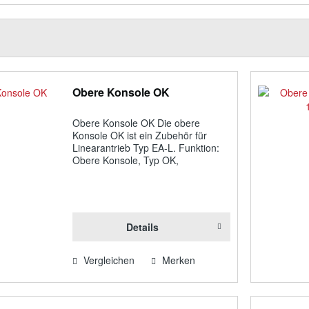
V AC
IP 55
n
0,00 cm
bis
54,00 cm
von
0,00 cm
bis
124,00 cm
Obere Konsole OK
Obere Konsole OK Die obere
Konsole OK ist ein Zubehör für
Linearantrieb Typ EA-L. Funktion:
Obere Konsole, Typ OK,
Flügelböckchen zur oberen
Motorlagerung incl. Stiftschraube
verzinkt inkl. Stiftschraube (d = 6
mm) zur Spindelbefestigung...
Details
Vergleichen
Merken