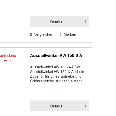
öffnende Fenster. Funktion:
Ausstellwinkel für Linear- und
Schlitzantriebe EA-L / EA-L/S, 100
mm, für nach...
Details
Vergleichen
Merken
Ausstellwinkel AW 150-6-A
Ausstellwinkel AW 150-6-A Der
Ausstellwinkel AW 150-6-A ist ein
Zubehör für Linearantriebe und
Schlitzantriebe, für nach aussen
öffnende Fenster. Funktion:
Ausstellwinkel für Linear- und
Schlitzantriebe EA-L / EA-L/S, 150
mm, für nach...
Details