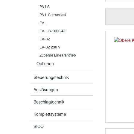
230 
PA-LS
vo
PA-L Schwerlast
EA-L
EA-L/S-1000/48
EA-SZ
EA-SZ 230 V
Zubehör Linearantrieb
Optionen
Steuerungstechnik
Auslösungen
Beschlagtechnik
Komplettsysteme
SICO