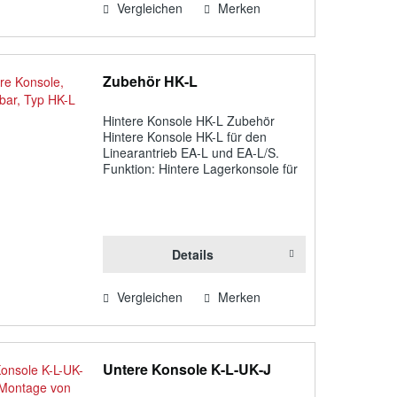
Vergleichen
Merken
Zubehör HK-L
Hintere Konsole HK-L Zubehör
Hintere Konsole HK-L für den
Linearantrieb EA-L und EA-L/S.
Funktion: Hintere Lagerkonsole für
Linear- und Schlitzantriebe EA-L /
EA-L/S seitlich klemmbar zur
drehbaren Lagerung stufenlos
positionierbar...
Details
Vergleichen
Merken
Untere Konsole K-L-UK-J