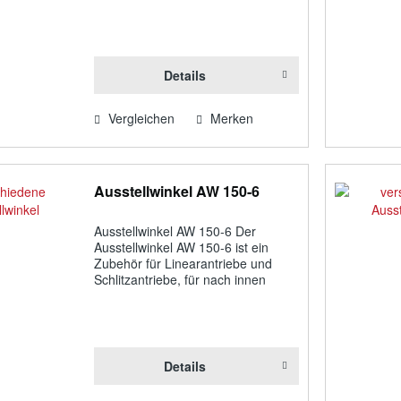
öffnende Fenster. Funktion:
Ausstellwinkel für Linear- und
Schlitzantriebe EA-L / EA-L/S, 100
mm, für nach innen...
Details
Vergleichen
Merken
Ausstellwinkel AW 150-6
Ausstellwinkel AW 150-6 Der
Ausstellwinkel AW 150-6 ist ein
Zubehör für Linearantriebe und
Schlitzantriebe, für nach innen
öffnende Fenster. Funktion:
Ausstellwinkel für Linear- und
Schlitzantriebe EA-L / EA-L/S, 150
mm, für nach innen...
Details