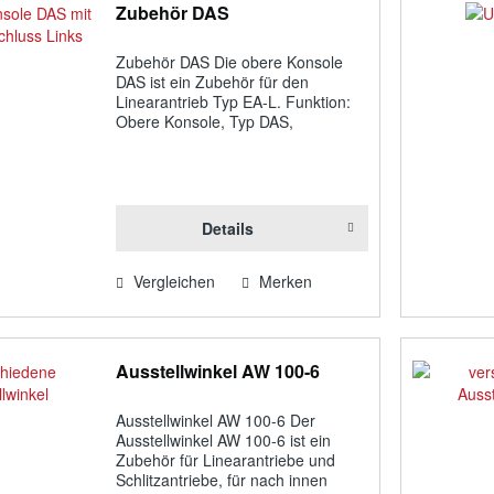
Zubehör DAS
Zubehör DAS Die obere Konsole
DAS ist ein Zubehör für den
Linearantrieb Typ EA-L. Funktion:
Obere Konsole, Typ DAS,
Flügelböckchen zur oberen
Motorlagerung EA-L, Ausführung
als Schnäpper verzinkt
mit Flügelböckchen inkl.
Stiftschraube (d...
Details
Vergleichen
Merken
Ausstellwinkel AW 100-6
Ausstellwinkel AW 100-6 Der
Ausstellwinkel AW 100-6 ist ein
Zubehör für Linearantriebe und
Schlitzantriebe, für nach innen