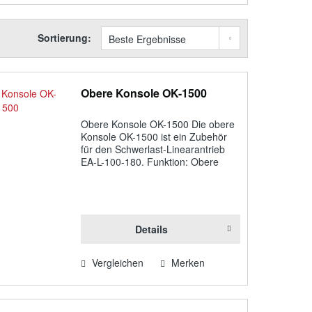
UKCA
von
0,00 cm
bis
1445,00 cm
Sortierung:
Obere Konsole OK-1500
Obere Konsole OK-1500 Die obere
Konsole OK-1500 ist ein Zubehör
für den Schwerlast-Linearantrieb
EA-L-100-180. Funktion: Obere
Konsole OK-1500, Flügelböckchen
zur oberen Motorlagerung für EA-L-
100-180 verzinkt inkl. Stiftschraube
(d = 6...
Details
Vergleichen
Merken