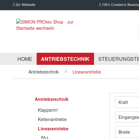
Zur Webseite
100% Created in Bavaria
HOME
ANTRIEBSTECHNIK
STEUERUNGST
Antriebstechnik
Linearantriebe
Antriebstechnik
Kraft
Klapparm²
300 
Eingangs
Kettenantriebe
650 
Linearantriebe
24 V
Breite
PA-L