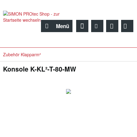
Menü
Zubehör Klapparm²
Konsole K-KL²-T-80-MW