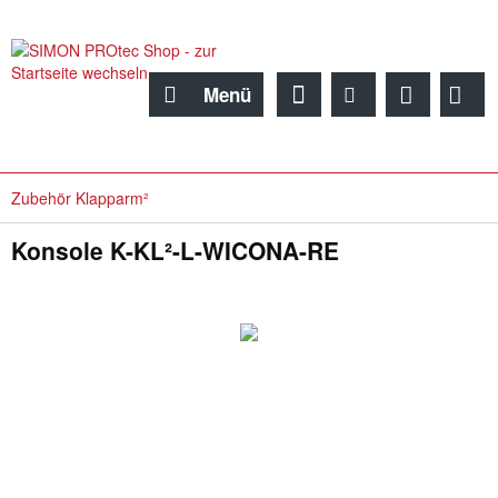
Menü
Zubehör Klapparm²
Konsole K-KL²-L-WICONA-RE