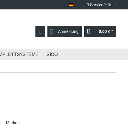
Service/Hilfe
Sprache Deutsch
Anmeldung
0,00 € *
MPLETTSYSTEME
SICO
n
Merken