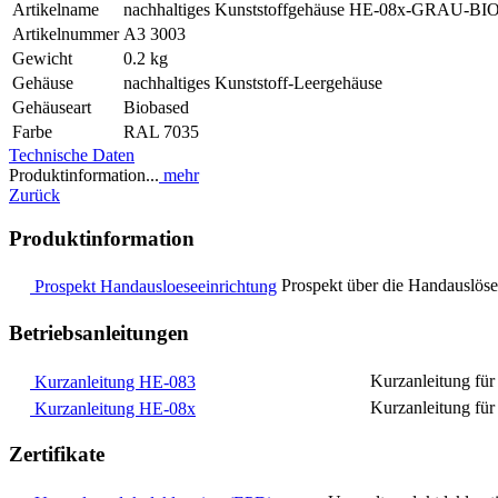
Artikelname
nachhaltiges Kunststoffgehäuse HE-08x-GRAU-BI
Artikelnummer
A3 3003
Gewicht
0.2 kg
Gehäuse
nachhaltiges Kunststoff-Leergehäuse
Gehäuseart
Biobased
Farbe
RAL 7035
Technische Daten
Produktinformation...
mehr
Zurück
Produktinformation
Prospekt über die Handauslös
Prospekt Handausloeseeinrichtung
Betriebsanleitungen
Kurzanleitung für
Kurzanleitung HE-083
Kurzanleitung fü
Kurzanleitung HE-08x
Zertifikate