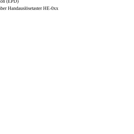
ion (EPD)
über Handauslösetaster HE-0xx