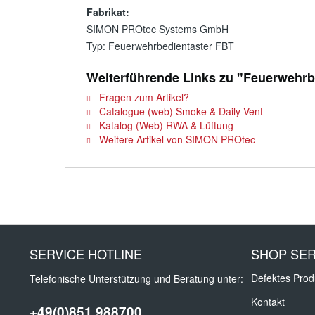
Fabrikat:
SIMON PROtec Systems GmbH
Typ: Feuerwehrbedientaster FBT
Weiterführende Links zu "Feuerwehrb
Fragen zum Artikel?
Catalogue (web) Smoke & Daily Vent
Katalog (Web) RWA & Lüftung
Weitere Artikel von SIMON PROtec
SERVICE HOTLINE
SHOP SER
Defektes Prod
Telefonische Unterstützung und Beratung unter:
Kontakt
+49(0)851 988700